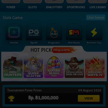
NEW
POKER
SLOTS
IDNLOTTERY
SPORTBOOKS
LIVE CASINO
TANGKAS
RTP
Slots Game
Lihat Semua
DEPOSIT
WITHDRAW
Idnslot
Pgsoft
Pragmatic
Slot Mania
No Limit City
PROMOSI
HOT PICK
RTP up to 97%
DOWNLOAD
REFERRAL
JACKPOT
Tournament Poker Prizes
09 August 2026
VIP MEMBER
Rp. 81,000,000
HUBUNGI KAMI