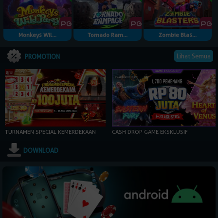
Monkeys Wil...
Tornado Ram...
Zombie Blas...
Lihat Semua
PROMOTION
TURNAMEN SPECIAL KEMERDEKAAN
CASH DROP GAME EKSKLUSIF
DOWNLOAD