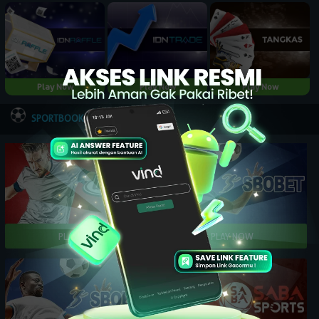
Play Now
Play Now
Play Now
NEW
SPORTBOOK