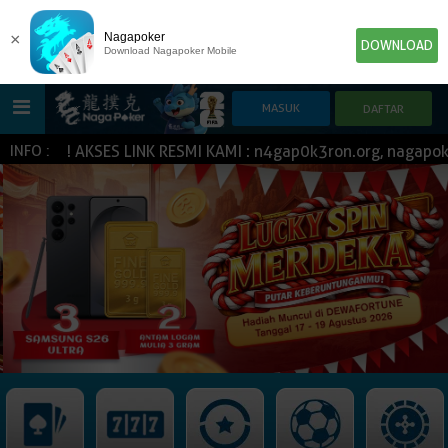
×
Nagapoker
DOWNLOAD
Download Nagapoker Mobile
 !!! AKSES LINK RESMI KAMI : n4gap0k3ron.org, nagapokwa
INFO :
HOME
POKER
SLOT GAME
IDN E-LOTTERY
NEW
NEW
SPORTBOOK
LIVE CASINO
IDNLIVE
NEW
TOGEL
ESPORTS
ARCADE
NEW
NEW
NEW
IDNTRADE
TEMBAK IKAN
IDNRAFFLE