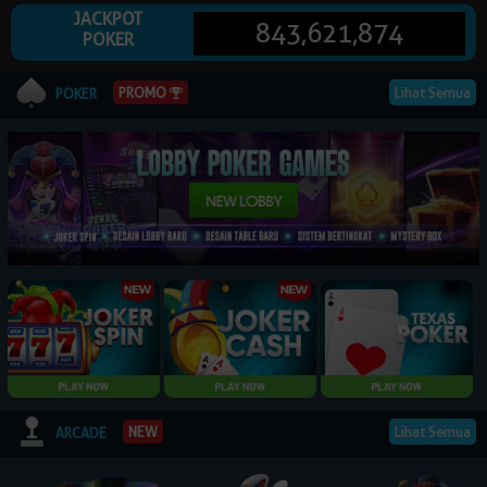
JACKPOT
843,621,874
POKER
© 2026 NagaPoker. All Rights Reserved | 18+
Lihat Semua
PROMO
POKER
Lihat Semua
NEW
ARCADE