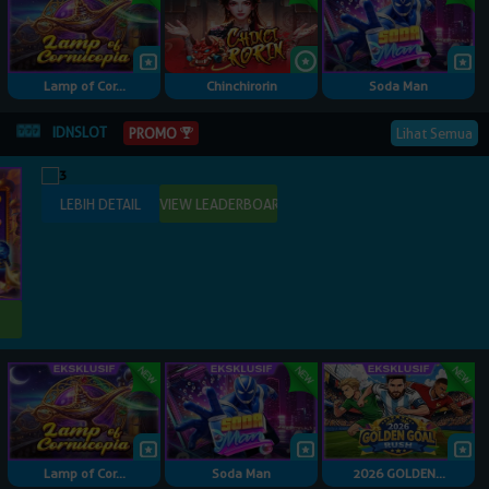
Lamp of Cor...
Chinchirorin
Soda Man
IDNSLOT
Lihat Semua
PROMO
Lamp of Cor...
Soda Man
2026 GOLDEN...