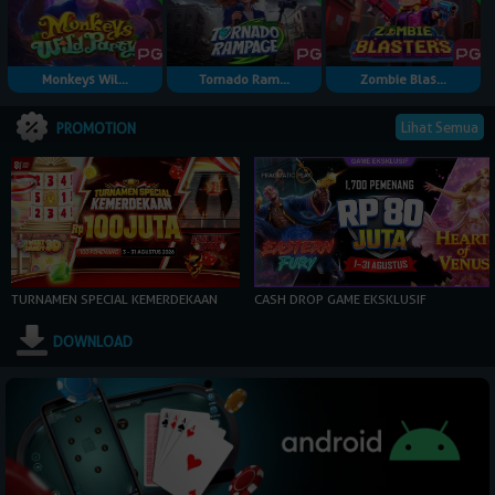
Monkeys Wil...
Tornado Ram...
Zombie Blas...
Lihat Semua
PROMOTION
TURNAMEN SPECIAL KEMERDEKAAN
CASH DROP GAME EKSKLUSIF
DOWNLOAD