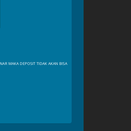
NAR MAKA DEPOSIT TIDAK AKAN BISA