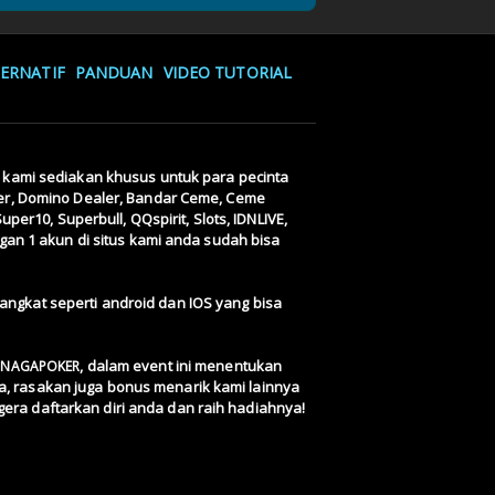
TERNATIF
PANDUAN
VIDEO TUTORIAL
 kami sediakan khusus untuk para pecinta
er, Domino Dealer, Bandar Ceme, Ceme
er10, Superbull, QQspirit, Slots, IDNLIVE,
gan 1 akun di situs kami anda sudah bisa
angkat seperti android dan IOS yang bisa
e
, dalam event ini menentukan
NAGAPOKER
nya, rasakan juga bonus menarik kami lainnya
egera daftarkan diri anda dan raih hadiahnya!