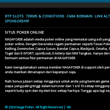
RTP SLOTS
TERMS & CONDITIONS
CARA BERMAIN
LINK AL
SPONSORSHIP
SITUS POKER ONLINE
adalah media poker online yang memakai uang asli yang
NAGAPOKER
poker online. Dengan beraneka ragam permainan seperti Texas Pok
Keliling, Dominobet, Capsa Susun, Bandar Capsa, Blackjack, Omaha, Sup
Togel dan E-SPORT, sportbook, E-lottery dan MM Tangkas. Hanya den
bermain semua fitur permainan di
.
NAGAPOKER
Kami mengutamakan semua member
di support oleh per
NAGAPOKER
anda mainkan dimanapun dan kapanpun saja.
Raih bonus jutaan setiap minggunya untuk anda yang bermain gam
siapa yang paling tinggi dalam turnover dari 1 s/d 10 setiap minggu
seperti lucky spin dan mysteri box setiap harinya. Tunggu apa lagi s
© 2026 Naga Poker. All Right Reserved | 18+